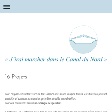
16 Projets
Pour
recycler
cette infrastructure très
linéaire
nous avons imaginé toutes les situations pouvant
exploiter et valoriser
au mieux les potentiels de cette
cuve de béton.
Pour cela nous avons réalisé
un catalogue des possibles
.
A l’intérieur, on y retrouve aussi bien la cuve vide appropriée par les riverains qu’une piscine, une