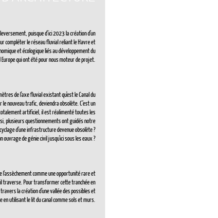
uleversement, puisque d’ici 2023 la création d’un
r compléter le réseau fluvial reliant le Havre et
nomique et écologique liés au développement du
d Europe qui ont été pour nous moteur de projet.
ètres de l’axe fluvial existant qu’est le Canal du
 le nouveau trafic, deviendra obsolète. C’est un
otalement artificiel, il est réalimenté toutes les
insi, plusieurs questionnements ont guidés notre
ecyclage d’une infrastructure devenue obsolète ?
 ouvrage de génie civil jusqu’ici sous les eaux ?
de l'assèchement comme une opportunité rare et
qu’il traverse. Pour transformer cette tranchée en
 travers la création d’une vallée des possibles et
 en utilisant le lit du canal comme sols et murs.