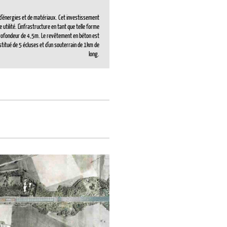
e d’énergies et de matériaux. Cet investissement
 utilité. L’infrastructure en tant que telle forme
profondeur de 4,5m. Le revêtement en béton est
titué de 5 écluses et d’un souterrain de 1km de
long.