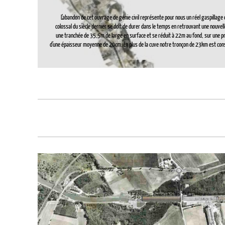
L’abandon de cet ouvrage de génie civil représente pour nous un réel gaspillag
colossal du siècle dernier se doit de durer dans le temps en retrouvant une nouvelle
une tranchée de 35,5m de large en surface et se réduit à 22m au fond, sur une 
d’une épaisseur moyenne de 20cm. En plus de la cuve notre tronçon de 23km est cons