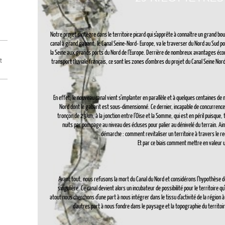
Notre projet s’intègre dans le territoire picard qui s’apprête à connaître un grand bo
canal à grand gabarit, le Canal Seine-Nord- Europe, va le traverser du Nord au Sud pou
la Seine aux grands ports du Nord de l’Europe. Derrière de nombreux avantages éco
et
transport fluviale français, ce sont les zones d’ombres du projet du Canal Seine Nor
En effet, le nouveau canal vient s’implanter en parallèle et à quelques centaines de m
Nord dont le gabarit est sous-dimensionné. Ce dernier, incapable de concurrencer
tronçon de 23km, à la jonction entre l’Oise et la Somme, qui est en péril puisque, t
nuits par pompage au niveau des écluses pour palier au dénivelé du terrain. A
démarche : comment revitaliser un territoire à travers le r
Et par ce biais comment mettre en valeur un
Avant tout, nous refusons la mort du Canal du Nord et considérons l'hypothèse 
singulière. Ce canal devient alors un incubateur de possibilité pour le territoire 
atout nous cherchons d’une part à nous intégrer dans le tissu d’activité de la région à
d’autres part à nous fondre dans le paysage et la topographie du territoire